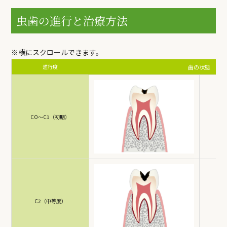
虫歯の進行と治療方法
進行度
歯の状態
CO〜C1（初期）
C2（中等度）