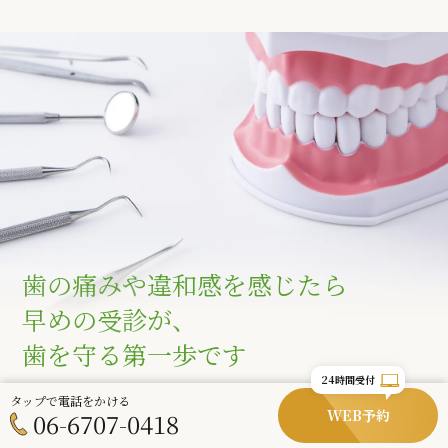
歯の痛みや違和感を感じたら
早めの受診が、
歯を守る第一歩です
24時間受付
歯の痛みや違和感は、早めに対応することで負担を軽くするこ
タップで電話をかける
WEB予約
06-6707-0418
とができます。
「このくらいで受診してもいいのかな」と迷われている段階で