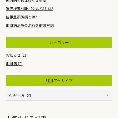
歯周病の管理はなぜ重要?
唾液検査SillHa(シルハ)とは?
位相差顕微鏡とは?
歯周病治療の流れを徹底解説
カテゴリー
お知らせ (1)
歯周病 (7)
月別アーカイブ