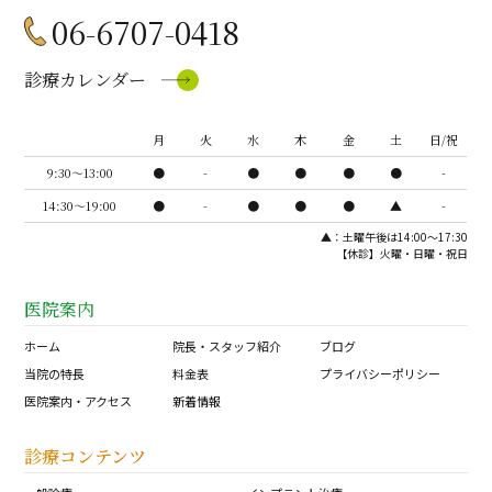
06-6707-0418
診療カレンダー
月
火
水
木
金
土
日/祝
9:30〜13:00
●
-
●
●
●
●
-
14:30〜19:00
●
-
●
●
●
▲
-
▲：土曜午後は14:00～17:30
【休診】火曜・日曜・祝日
医院案内
ホーム
院長・スタッフ紹介
ブログ
当院の特長
料金表
プライバシーポリシー
医院案内・アクセス
新着情報
診療コンテンツ