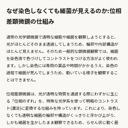
なぜ染色しなくても細菌が見えるのか:位相
差顕微鏡の仕組み
通常の光学顕微鏡で透明な細胞や細菌を観察しようとすると、
光がほとんどそのまま透過してしまうため、輪郭や内部構造が
ほとんど見えません。そのため一般的な顕微鏡観察では、細菌
を染色液で色づけしてコントラストをつける方法がよく使われ
ます。しかし染色には専用の薬品や時間がかかるうえ、染色の
過程で細菌が死んでしまうため、動いている様子を観察するこ
とはできません。
位相差顕微鏡は、光が透明な物質を通過する際にわずかに生じ
る「位相のずれ」を、特殊な光学系を使って明暗のコントラス
ト(濃淡)に変換する仕組みを持っています。これにより、染色し
なくても透明な細菌の輪郭や構造がくっきりと浮かび上がり、
しかも細菌を生かしたまま観察できるため、らせん状に動く菌