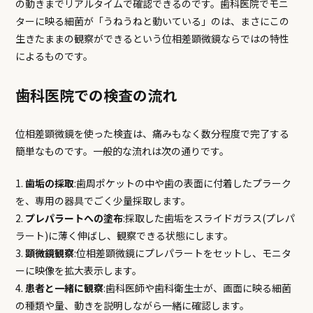
の動きまでリアルタイムで確認できるのです。歯科医院でモニ
ターに映る細菌が「うねうねと動いている」のは、まさにこの
生きたままの観察ができるという位相差顕微鏡ならではの特性
によるものです。
歯科医院での検査の流れ
位相差顕微鏡を使った検査は、痛みもなく数分程度で完了する
簡単なものです。一般的な流れは次の通りです。
歯垢の採取
:歯周ポケットの中や歯の表面に付着したプラーク
を、専用の器具でごく少量採取します。
プレパラートへの塗布
:採取した歯垢をスライドガラス(プレパ
ラート)に薄く伸ばし、観察できる状態にします。
顕微鏡観察
:位相差顕微鏡にプレパラートをセットし、モニタ
ーに映像を拡大表示します。
患者と一緒に観察
:歯科医師や歯科衛生士が、画面に映る細菌
の種類や量、動きを説明しながら一緒に確認します。