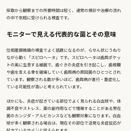
採取から観察までの所要時間は短く、通常の検診や治療の流れ
の中で気軽に受けられる検査です。
モニターで見える代表的な菌とその意味
位相差顕微鏡の検査でよく話題になるのが、らせん状にうねり
ながら動く「スピロヘータ」です。スピロヘータは歯周ポケッ
トの奥に生息する細菌で、歯ぐきの炎症を引き起こし、歯根膜
や歯を支える骨を破壊していく歯周病の原因菌のひとつとされ
ています。観察される数が多いほど、歯周病が進行・重症化し
ている可能性が高いと考えられています。
ほかにも、炎症が起きている部位でよく見られる白血球や、体
調不良やストレス、薬の副作用などで増殖することがある常在
菌のカンジダ・アルビカンスなども観察対象になります。白血
球が多く観察される場合は、現在その部位で活発な炎症反応が
起きているサインと捉えられます。