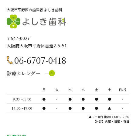
大阪市平野区の歯医者 よしき歯科
〒547-0027
大阪府大阪市平野区喜連2-5-51
06-6707-0418
診療カレンダー
月
火
水
木
金
土
日/祝
9:30〜13:00
●
-
●
●
●
●
-
14:30〜19:00
●
-
●
●
●
▲
-
▲：土曜午後は14:00～17:30
【休診】火曜・日曜・祝日