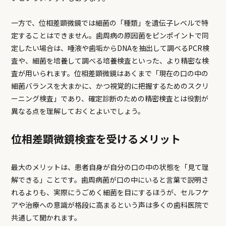
一方で、位相差顕微鏡では細菌の「種類」を遺伝子レベルで特
定することはできません。歯周病の原因菌をピンポイントで同
定したい場合は、唾液や歯垢からDNAを抽出して調べるPCR検
査や、細菌を培養して調べる培養検査といった、より精密な検
査が用いられます。位相差顕微鏡はあくまで「現在の口の中の
細菌バランスを大まかに、かつ視覚的に把握するためのスクリ
ーニング検査」であり、確定診断のための精密検査とは役割が
異なる点を理解しておくとよいでしょう。
位相差顕微鏡検査を受けるメリット
最大のメリットは、患者自身が自分の口の中の状態を「見て理
解できる」ことです。歯周病菌が口の中にいると言葉で説明さ
れるよりも、実際にうごめく細菌を目にするほうが、セルフケ
アや治療への意識が格段に高まるという声は多くの歯科医院で
共通して聞かれます。