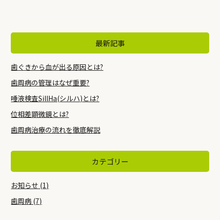
最新記事
歯ぐきから血が出る原因とは?
歯周病の管理はなぜ重要?
唾液検査SillHa(シルハ)とは?
位相差顕微鏡とは?
歯周病治療の流れを徹底解説
カテゴリー
お知らせ (1)
歯周病 (7)